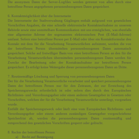
Die anonymen Daten der Server-Logfiles werden getrennt von allen durch eine
betroffene Person angegebenen personenbezogenen Daten gespeichert.
6. Kontaktmöglichkeit über die Internetseite
Die Internetseite der Stadtverwaltung Güglingen enthält aufgrund von gesetzlichen
Vorschriften Angaben, die eine schnelle elektronische Kontaktaufnahme zu unserem
Behörde sowie eine unmittelbare Kommunikation mit uns ermöglichen, was ebenfalls
eine allgemeine Adresse der sogenannten elektronischen Post (E-Mail-Adresse)
umfasst. Sofern eine betroffene Person per E-Mail oder über ein Kontaktformular den
Kontakt mit dem für die Verarbeitung Verantwortlichen aufnimmt, werden die von
der betroffenen Person übermittelten personenbezogenen Daten automatisch
gespeichert. Solche auf freiwilliger Basis von einer betroffenen Person an den für die
Verarbeitung Verantwortlichen übermittelten personenbezogenen Daten werden für
Zwecke der Bearbeitung oder der Kontaktaufnahme zur betroffenen Person
gespeichert. Es erfolgt keine Weitergabe dieser personenbezogenen Daten an Dritte.
7. Routinemäßige Löschung und Sperrung von personenbezogenen Daten
Der für die Verarbeitung Verantwortliche verarbeitet und speichert personenbezogene
Daten der betroffenen Person nur für den Zeitraum, der zur Erreichung des
Speicherungszwecks erforderlich ist oder sofern dies durch den Europäischen
Richtlinien- und Verordnungsgeber oder einen anderen Gesetzgeber in Gesetzen oder
Vorschriften, welchen der für die Verarbeitung Verantwortliche unterliegt, vorgesehen
wurde.
Entfällt der Speicherungszweck oder läuft eine vom Europäischen Richtlinien- und
Verordnungsgeber oder einem anderen zuständigen Gesetzgeber vorgeschriebene
Speicherfrist ab, werden die personenbezogenen Daten routinemäßig und
entsprechend den gesetzlichen Vorschriften gesperrt oder gelöscht.
8. Rechte der betroffenen Person
· a) Recht auf Bestätigung