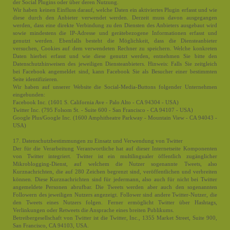
der Social Plugins oder über deren Nutzung.
Wir haben keinen Einfluss darauf, welche Daten ein aktiviertes Plugin erfasst und wie
diese durch den Anbieter verwendet werden. Derzeit muss davon ausgegangen
werden, dass eine direkte Verbindung zu den Diensten des Anbieters ausgebaut wird
sowie mindestens die IP-Adresse und gerätebezogene Informationen erfasst und
genutzt werden. Ebenfalls besteht die Möglichkeit, dass die Diensteanbieter
versuchen, Cookies auf dem verwendeten Rechner zu speichern. Welche konkreten
Daten hierbei erfasst und wie diese genutzt werden, entnehmen Sie bitte den
Datenschutzhinweisen des jeweiligen Diensteanbieters. Hinweis: Falls Sie zeitgleich
bei Facebook angemeldet sind, kann Facebook Sie als Besucher einer bestimmten
Seite identifizieren.
Wir haben auf unserer Website die Social-Media-Buttons folgender Unternehmen
eingebunden:
Facebook Inc. (1601 S. California Ave - Palo Alto - CA 94304 - USA)
Twitter Inc. (795 Folsom St. - Suite 600 - San Francisco - CA 94107 - USA)
Google Plus/Google Inc. (1600 Amphitheatre Parkway - Mountain View - CA 94043 -
USA)
17. Datenschutzbestimmungen zu Einsatz und Verwendung von Twitter
Der für die Verarbeitung Verantwortliche hat auf dieser Internetseite Komponenten
von Twitter integriert. Twitter ist ein multilingualer öffentlich zugänglicher
Mikroblogging-Dienst, auf welchem die Nutzer sogenannte Tweets, also
Kurznachrichten, die auf 280 Zeichen begrenzt sind, veröffentlichen und verbreiten
können. Diese Kurznachrichten sind für jedermann, also auch für nicht bei Twitter
angemeldete Personen abrufbar. Die Tweets werden aber auch den sogenannten
Followern des jeweiligen Nutzers angezeigt. Follower sind andere Twitter-Nutzer, die
den Tweets eines Nutzers folgen. Ferner ermöglicht Twitter über Hashtags,
Verlinkungen oder Retweets die Ansprache eines breiten Publikums.
Betreibergesellschaft von Twitter ist die Twitter, Inc., 1355 Market Street, Suite 900,
San Francisco, CA 94103, USA.