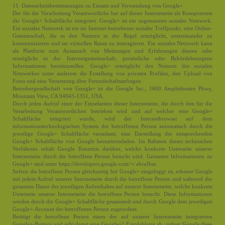
11. Datenschutzbestimmungen zu Einsatz und Verwendung von Google+
Der für die Verarbeitung Verantwortliche hat auf dieser Internetseite als Komponente
die Google+ Schaltfläche integriert. Google+ ist ein sogenanntes soziales Netzwerk.
Ein soziales Netzwerk ist ein im Internet betriebener sozialer Treffpunkt, eine Online-
Gemeinschaft, die es den Nutzern in der Regel ermöglicht, untereinander zu
kommunizieren und im virtuellen Raum zu interagieren. Ein soziales Netzwerk kann
als Plattform zum Austausch von Meinungen und Erfahrungen dienen oder
ermöglicht es der Internetgemeinschaft, persönliche oder Behördebezogene
Informationen bereitzustellen. Google+ ermöglicht den Nutzern des sozialen
Netzwerkes unter anderem die Erstellung von privaten Profilen, den Upload von
Fotos und eine Vernetzung über Freundschaftsanfragen.
Betreibergesellschaft von Google+ ist die Google Inc., 1600 Amphitheatre Pkwy,
Mountain View, CA 94043-1351, USA.
Durch jeden Aufruf einer der Einzelseiten dieser Internetseite, die durch den für die
Verarbeitung Verantwortlichen betrieben wird und auf welcher eine Google+
Schaltfläche integriert wurde, wird der Internetbrowser auf dem
informationstechnologischen System der betroffenen Person automatisch durch die
jeweilige Google+ Schaltfläche veranlasst, eine Darstellung der entsprechenden
Google+ Schaltfläche von Google herunterzuladen. Im Rahmen dieses technischen
Verfahrens erhält Google Kenntnis darüber, welche konkrete Unterseite unserer
Internetseite durch die betroffene Person besucht wird. Genauere Informationen zu
Google+ sind unter https://developers.google.com/+/ abrufbar.
Sofern die betroffene Person gleichzeitig bei Google+ eingeloggt ist, erkennt Google
mit jedem Aufruf unserer Internetseite durch die betroffene Person und während der
gesamten Dauer des jeweiligen Aufenthaltes auf unserer Internetseite, welche konkrete
Unterseite unserer Internetseite die betroffene Person besucht. Diese Informationen
werden durch die Google+ Schaltfläche gesammelt und durch Google dem jeweiligen
Google+-Account der betroffenen Person zugeordnet.
Betätigt die betroffene Person einen der auf unserer Internetseite integrierten
Google+-Buttons und gibt damit eine Google+1 Empfehlung ab, ordnet Google diese