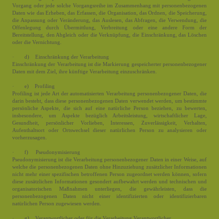
Vorgang oder jede solche Vorgangsreihe im Zusammenhang mit personenbezogenen
Daten wie das Erheben, das Erfassen, die Organisation, das Ordnen, die Speicherung,
die Anpassung oder Veränderung, das Auslesen, das Abfragen, die Verwendung, die
Offenlegung durch Übermittlung, Verbreitung oder eine andere Form der
Bereitstellung, den Abgleich oder die Verknüpfung, die Einschränkung, das Löschen
oder die Vernichtung.
· d) Einschränkung der Verarbeitung
Einschränkung der Verarbeitung ist die Markierung gespeicherter personenbezogener
Daten mit dem Ziel, ihre künftige Verarbeitung einzuschränken.
· e) Profiling
Profiling ist jede Art der automatisierten Verarbeitung personenbezogener Daten, die
darin besteht, dass diese personenbezogenen Daten verwendet werden, um bestimmte
persönliche Aspekte, die sich auf eine natürliche Person beziehen, zu bewerten,
insbesondere, um Aspekte bezüglich Arbeitsleistung, wirtschaftlicher Lage,
Gesundheit, persönlicher Vorlieben, Interessen, Zuverlässigkeit, Verhalten,
Aufenthaltsort oder Ortswechsel dieser natürlichen Person zu analysieren oder
vorherzusagen.
· f) Pseudonymisierung
Pseudonymisierung ist die Verarbeitung personenbezogener Daten in einer Weise, auf
welche die personenbezogenen Daten ohne Hinzuziehung zusätzlicher Informationen
nicht mehr einer spezifischen betroffenen Person zugeordnet werden können, sofern
diese zusätzlichen Informationen gesondert aufbewahrt werden und technischen und
organisatorischen Maßnahmen unterliegen, die gewährleisten, dass die
personenbezogenen Daten nicht einer identifizierten oder identifizierbaren
natürlichen Person zugewiesen werden.
· g) Verantwortlicher oder für die Verarbeitung Verantwortlicher