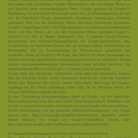
Information dem persönlichen Google+-Benutzerkonto der betroffenen Person zu
und speichert diese personenbezogenen Daten. Google speichert die Google+1-
Empfehlung der betroffenen Person und macht diese in Übereinstimmung mit den
von der betroffenen Person diesbezüglich akzeptierten Bedingungen öffentlich
zugänglich. Eine von der betroffenen Person auf dieser Internetseite abgegebene
Google+1-Empfehlung wird in der Folge zusammen mit anderen personenbezogenen
Daten, wie dem Namen des von der betroffenen Person genutzten Google+1-
Accounts und dem in diesem hinterlegten Foto in anderen Google-Diensten,
beispielsweise den Suchmaschinenergebnissen der Google-Suchmaschine, dem
Google-Konto der betroffenen Person oder an sonstigen Stellen, beispielsweise auf
Internetseiten oder im Zusammenhang mit Werbeanzeigen, gespeichert und
verarbeitet. Ferner ist Google in der Lage, den Besuch auf dieser Internetseite mit
anderen bei Google gespeicherten personenbezogenen Daten zu verknüpfen. Google
zeichnet diese personenbezogenen Informationen ferner mit dem Zweck auf, die
unterschiedlichen Dienste von Google zu verbessern oder zu optimieren.
Google erhält über die Google+-Schaltfläche immer dann eine Information darüber,
dass die betroffene Person unsere Internetseite besucht hat, wenn die betroffene
Person zum Zeitpunkt des Aufrufs unserer Internetseite gleichzeitig bei Google+
eingeloggt ist; dies findet unabhängig davon statt, ob die betroffene Person die
Google+-Schaltfläche anklickt oder nicht.
Ist eine Übermittlung personenbezogener Daten an Google von der betroffenen
Person nicht gewollt, kann diese eine solche Übermittlung dadurch verhindern, dass
sie sich vor einem Aufruf unserer Internetseite aus ihrem Google+-Account ausloggt.
Weitere Informationen und die geltenden Datenschutzbestimmungen von Google
können unter https://www.google.de/intl/de/policies/privacy/ abgerufen werden.
Weitere Hinweise von Google zur Google+1-Schaltfläche können unter
https://developers.google.com/+/web/buttons-policy abgerufen werden.
12. Datenschutzbestimmungen zu Einsatz und Verwendung von Piwik