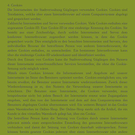
4. Cookies
Die Internetseiten der Stadtverwaltung Güglingen verwenden Cookies. Cookies sind
Textdateien, welche über einen Internetbrowser auf einem Computersystem abgelegt
und gespeichert werden.
Zahlreiche Internetseiten und Server verwenden Cookies. Viele Cookies enthalten eine
sogenannte Cookie-ID. Eine Cookie-ID ist eine eindeutige Kennung des Cookies. Sie
besteht aus einer Zeichenfolge, durch welche Internetseiten und Server dem
konkreten Internetbrowser zugeordnet werden können, in dem das Cookie
gespeichert wurde. Dies ermöglicht es den besuchten Internetseiten und Servern, den
individuellen Browser der betroffenen Person von anderen Internetbrowsern, die
andere Cookies enthalten, zu unterscheiden. Ein bestimmter Internetbrowser kann
über die eindeutige Cookie-ID wiedererkannt und identifiziert werden.
Durch den Einsatz von Cookies kann die Stadtverwaltung Güglingen den Nutzern
dieser Internetseite nutzerfreundlichere Services bereitstellen, die ohne die Cookie-
Setzung nicht möglich wären.
Mittels eines Cookies können die Informationen und Angebote auf unserer
Internetseite im Sinne des Benutzers optimiert werden. Cookies ermöglichen uns, wie
bereits erwähnt, die Benutzer unserer Internetseite wiederzuerkennen. Zweck dieser
Wiedererkennung ist es, den Nutzern die Verwendung unserer Internetseite zu
erleichtern. Der Benutzer einer Internetseite, die Cookies verwendet, muss
beispielsweise nicht bei jedem Besuch der Internetseite erneut seine Zugangsdaten
eingeben, weil dies von der Internetseite und dem auf dem Computersystem des
Benutzers abgelegten Cookie übernommen wird. Ein weiteres Beispiel ist das Cookie
eines Warenkorbes im Online-Shop. Der Online-Shop merkt sich die Artikel, die ein
Kunde in den virtuellen Warenkorb gelegt hat, über ein Cookie.
Die betroffene Person kann die Setzung von Cookies durch unsere Internetseite
jederzeit mittels einer entsprechenden Einstellung des genutzten Internetbrowsers
verhindern und damit der Setzung von Cookies dauerhaft widersprechen. Ferner
können bereits gesetzte Cookies jederzeit über einen Internetbrowser oder andere