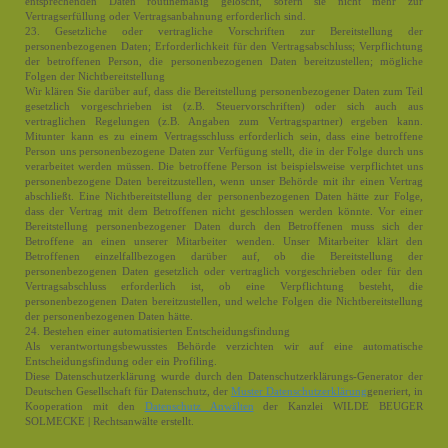
entsprechenden Daten routinemäßig gelöscht, sofern sie nicht mehr zur
Vertragserfüllung oder Vertragsanbahnung erforderlich sind.
23. Gesetzliche oder vertragliche Vorschriften zur Bereitstellung der
personenbezogenen Daten; Erforderlichkeit für den Vertragsabschluss; Verpflichtung
der betroffenen Person, die personenbezogenen Daten bereitzustellen; mögliche
Folgen der Nichtbereitstellung
Wir klären Sie darüber auf, dass die Bereitstellung personenbezogener Daten zum Teil
gesetzlich vorgeschrieben ist (z.B. Steuervorschriften) oder sich auch aus
vertraglichen Regelungen (z.B. Angaben zum Vertragspartner) ergeben kann.
Mitunter kann es zu einem Vertragsschluss erforderlich sein, dass eine betroffene
Person uns personenbezogene Daten zur Verfügung stellt, die in der Folge durch uns
verarbeitet werden müssen. Die betroffene Person ist beispielsweise verpflichtet uns
personenbezogene Daten bereitzustellen, wenn unser Behörde mit ihr einen Vertrag
abschließt. Eine Nichtbereitstellung der personenbezogenen Daten hätte zur Folge,
dass der Vertrag mit dem Betroffenen nicht geschlossen werden könnte. Vor einer
Bereitstellung personenbezogener Daten durch den Betroffenen muss sich der
Betroffene an einen unserer Mitarbeiter wenden. Unser Mitarbeiter klärt den
Betroffenen einzelfallbezogen darüber auf, ob die Bereitstellung der
personenbezogenen Daten gesetzlich oder vertraglich vorgeschrieben oder für den
Vertragsabschluss erforderlich ist, ob eine Verpflichtung besteht, die
personenbezogenen Daten bereitzustellen, und welche Folgen die Nichtbereitstellung
der personenbezogenen Daten hätte.
24. Bestehen einer automatisierten Entscheidungsfindung
Als verantwortungsbewusstes Behörde verzichten wir auf eine automatische
Entscheidungsfindung oder ein Profiling.
Diese Datenschutzerklärung wurde durch den Datenschutzerklärungs-Generator der
Deutschen Gesellschaft für Datenschutz, der
Muster Datenschutzerklärung
generiert, in
Kooperation mit den
Datenschutz Anwälten
der Kanzlei WILDE BEUGER
SOLMECKE | Rechtsanwälte erstellt.