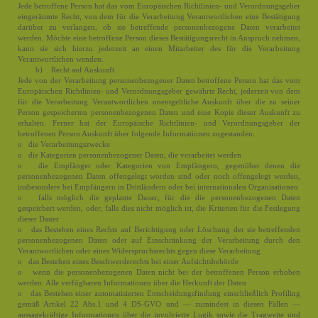
Jede betroffene Person hat das vom Europäischen Richtlinien- und Verordnungsgeber
eingeräumte Recht, von dem für die Verarbeitung Verantwortlichen eine Bestätigung
darüber zu verlangen, ob sie betreffende personenbezogene Daten verarbeitet
werden. Möchte eine betroffene Person dieses Bestätigungsrecht in Anspruch nehmen,
kann sie sich hierzu jederzeit an einen Mitarbeiter des für die Verarbeitung
Verantwortlichen wenden.
· b) Recht auf Auskunft
Jede von der Verarbeitung personenbezogener Daten betroffene Person hat das vom
Europäischen Richtlinien- und Verordnungsgeber gewährte Recht, jederzeit von dem
für die Verarbeitung Verantwortlichen unentgeltliche Auskunft über die zu seiner
Person gespeicherten personenbezogenen Daten und eine Kopie dieser Auskunft zu
erhalten. Ferner hat der Europäische Richtlinien- und Verordnungsgeber der
betroffenen Person Auskunft über folgende Informationen zugestanden:
o die Verarbeitungszwecke
o die Kategorien personenbezogener Daten, die verarbeitet werden
o die Empfänger oder Kategorien von Empfängern, gegenüber denen die
personenbezogenen Daten offengelegt worden sind oder noch offengelegt werden,
insbesondere bei Empfängern in Drittländern oder bei internationalen Organisationen
o falls möglich die geplante Dauer, für die die personenbezogenen Daten
gespeichert werden, oder, falls dies nicht möglich ist, die Kriterien für die Festlegung
dieser Dauer
o das Bestehen eines Rechts auf Berichtigung oder Löschung der sie betreffenden
personenbezogenen Daten oder auf Einschränkung der Verarbeitung durch den
Verantwortlichen oder eines Widerspruchsrechts gegen diese Verarbeitung
o das Bestehen eines Beschwerderechts bei einer Aufsichtsbehörde
o wenn die personenbezogenen Daten nicht bei der betroffenen Person erhoben
werden: Alle verfügbaren Informationen über die Herkunft der Daten
o das Bestehen einer automatisierten Entscheidungsfindung einschließlich Profiling
gemäß Artikel 22 Abs.1 und 4 DS-GVO und — zumindest in diesen Fällen —
aussagekräftige Informationen über die involvierte Logik sowie die Tragweite und