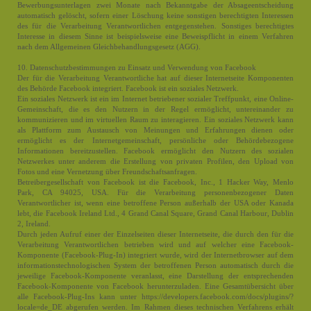
Bewerbungsunterlagen zwei Monate nach Bekanntgabe der Absageentscheidung
automatisch gelöscht, sofern einer Löschung keine sonstigen berechtigten Interessen
des für die Verarbeitung Verantwortlichen entgegenstehen. Sonstiges berechtigtes
Interesse in diesem Sinne ist beispielsweise eine Beweispflicht in einem Verfahren
nach dem Allgemeinen Gleichbehandlungsgesetz (AGG).
10. Datenschutzbestimmungen zu Einsatz und Verwendung von Facebook
Der für die Verarbeitung Verantwortliche hat auf dieser Internetseite Komponenten
des Behörde Facebook integriert. Facebook ist ein soziales Netzwerk.
Ein soziales Netzwerk ist ein im Internet betriebener sozialer Treffpunkt, eine Online-
Gemeinschaft, die es den Nutzern in der Regel ermöglicht, untereinander zu
kommunizieren und im virtuellen Raum zu interagieren. Ein soziales Netzwerk kann
als Plattform zum Austausch von Meinungen und Erfahrungen dienen oder
ermöglicht es der Internetgemeinschaft, persönliche oder Behördebezogene
Informationen bereitzustellen. Facebook ermöglicht den Nutzern des sozialen
Netzwerkes unter anderem die Erstellung von privaten Profilen, den Upload von
Fotos und eine Vernetzung über Freundschaftsanfragen.
Betreibergesellschaft von Facebook ist die Facebook, Inc., 1 Hacker Way, Menlo
Park, CA 94025, USA. Für die Verarbeitung personenbezogener Daten
Verantwortlicher ist, wenn eine betroffene Person außerhalb der USA oder Kanada
lebt, die Facebook Ireland Ltd., 4 Grand Canal Square, Grand Canal Harbour, Dublin
2, Ireland.
Durch jeden Aufruf einer der Einzelseiten dieser Internetseite, die durch den für die
Verarbeitung Verantwortlichen betrieben wird und auf welcher eine Facebook-
Komponente (Facebook-Plug-In) integriert wurde, wird der Internetbrowser auf dem
informationstechnologischen System der betroffenen Person automatisch durch die
jeweilige Facebook-Komponente veranlasst, eine Darstellung der entsprechenden
Facebook-Komponente von Facebook herunterzuladen. Eine Gesamtübersicht über
alle Facebook-Plug-Ins kann unter https://developers.facebook.com/docs/plugins/?
locale=de_DE abgerufen werden. Im Rahmen dieses technischen Verfahrens erhält