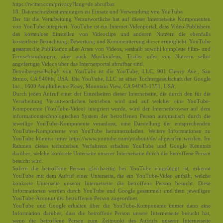
https://twitter.com/privacy?lang=de abrufbar.
18. Datenschutzbestimmungen zu Einsatz und Verwendung von YouTube
Der für die Verarbeitung Verantwortliche hat auf dieser Internetseite Komponenten
von YouTube integriert. YouTube ist ein Internet-Videoportal, dass Video-Publishern
das kostenlose Einstellen von Videoclips und anderen Nutzern die ebenfalls
kostenfreie Betrachtung, Bewertung und Kommentierung dieser ermöglicht. YouTube
gestattet die Publikation aller Arten von Videos, weshalb sowohl komplette Film- und
Fernsehsendungen, aber auch Musikvideos, Trailer oder von Nutzern selbst
angefertigte Videos über das Internetportal abrufbar sind.
Betreibergesellschaft von YouTube ist die YouTube, LLC, 901 Cherry Ave., San
Bruno, CA 94066, USA. Die YouTube, LLC ist einer Tochtergesellschaft der Google
Inc., 1600 Amphitheatre Pkwy, Mountain View, CA 94043-1351, USA.
Durch jeden Aufruf einer der Einzelseiten dieser Internetseite, die durch den für die
Verarbeitung Verantwortlichen betrieben wird und auf welcher eine YouTube-
Komponente (YouTube-Video) integriert wurde, wird der Internetbrowser auf dem
informationstechnologischen System der betroffenen Person automatisch durch die
jeweilige YouTube-Komponente veranlasst, eine Darstellung der entsprechenden
YouTube-Komponente von YouTube herunterzuladen. Weitere Informationen zu
YouTube können unter https://www.youtube.com/yt/about/de/ abgerufen werden. Im
Rahmen dieses technischen Verfahrens erhalten YouTube und Google Kenntnis
darüber, welche konkrete Unterseite unserer Internetseite durch die betroffene Person
besucht wird.
Sofern die betroffene Person gleichzeitig bei YouTube eingeloggt ist, erkennt
YouTube mit dem Aufruf einer Unterseite, die ein YouTube-Video enthält, welche
konkrete Unterseite unserer Internetseite die betroffene Person besucht. Diese
Informationen werden durch YouTube und Google gesammelt und dem jeweiligen
YouTube-Account der betroffenen Person zugeordnet.
YouTube und Google erhalten über die YouTube-Komponente immer dann eine
Information darüber, dass die betroffene Person unsere Internetseite besucht hat,
wenn die betroffene Person zum Zeitpunkt des Aufrufs unserer Internetseite