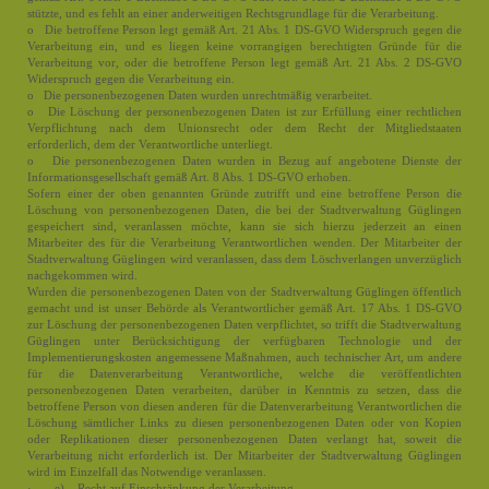
stützte, und es fehlt an einer anderweitigen Rechtsgrundlage für die Verarbeitung.
o Die betroffene Person legt gemäß Art. 21 Abs. 1 DS-GVO Widerspruch gegen die
Verarbeitung ein, und es liegen keine vorrangigen berechtigten Gründe für die
Verarbeitung vor, oder die betroffene Person legt gemäß Art. 21 Abs. 2 DS-GVO
Widerspruch gegen die Verarbeitung ein.
o Die personenbezogenen Daten wurden unrechtmäßig verarbeitet.
o Die Löschung der personenbezogenen Daten ist zur Erfüllung einer rechtlichen
Verpflichtung nach dem Unionsrecht oder dem Recht der Mitgliedstaaten
erforderlich, dem der Verantwortliche unterliegt.
o Die personenbezogenen Daten wurden in Bezug auf angebotene Dienste der
Informationsgesellschaft gemäß Art. 8 Abs. 1 DS-GVO erhoben.
Sofern einer der oben genannten Gründe zutrifft und eine betroffene Person die
Löschung von personenbezogenen Daten, die bei der Stadtverwaltung Güglingen
gespeichert sind, veranlassen möchte, kann sie sich hierzu jederzeit an einen
Mitarbeiter des für die Verarbeitung Verantwortlichen wenden. Der Mitarbeiter der
Stadtverwaltung Güglingen wird veranlassen, dass dem Löschverlangen unverzüglich
nachgekommen wird.
Wurden die personenbezogenen Daten von der Stadtverwaltung Güglingen öffentlich
gemacht und ist unser Behörde als Verantwortlicher gemäß Art. 17 Abs. 1 DS-GVO
zur Löschung der personenbezogenen Daten verpflichtet, so trifft die Stadtverwaltung
Güglingen unter Berücksichtigung der verfügbaren Technologie und der
Implementierungskosten angemessene Maßnahmen, auch technischer Art, um andere
für die Datenverarbeitung Verantwortliche, welche die veröffentlichten
personenbezogenen Daten verarbeiten, darüber in Kenntnis zu setzen, dass die
betroffene Person von diesen anderen für die Datenverarbeitung Verantwortlichen die
Löschung sämtlicher Links zu diesen personenbezogenen Daten oder von Kopien
oder Replikationen dieser personenbezogenen Daten verlangt hat, soweit die
Verarbeitung nicht erforderlich ist. Der Mitarbeiter der Stadtverwaltung Güglingen
wird im Einzelfall das Notwendige veranlassen.
· e) Recht auf Einschränkung der Verarbeitung