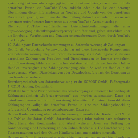
gleichzeitig bei YouTube eingeloggt ist; dies findet unabhängig davon statt, ob die
betroffene Person ein YouTube-Video anklickt oder nicht. Ist eine derartige
Übermittlung dieser Informationen an YouTube und Google von der betroffenen
Person nicht gewollt, kann diese die Übermittlung dadurch verhindern, dass sie sich
vor einem Aufruf unserer Internetseite aus ihrem YouTube-Account ausloggt.
Die von YouTube veröffentlichten Datenschutzbestimmungen, die unter
https://www.google.de/intl/de/policies/privacy/ abrufbar sind, geben Aufschluss über
die Erhebung, Verarbeitung und Nutzung personenbezogener Daten durch YouTube
und Google.
19. Zahlungsart: Datenschutzbestimmungen zu Sofortüberweisung als Zahlungsart
Der für die Verarbeitung Verantwortliche hat auf dieser Internetseite Komponenten
von Sofortüberweisung integriert. Sofortüberweisung ist ein Zahlungsdienst, der eine
bargeldlose Zahlung von Produkten und Dienstleistungen im Internet ermöglicht.
Sofortüberweisung bildet ein technisches Verfahren ab, durch welches der Online-
Händler unverzüglich eine Zahlungsbestätigung erhält. So wird ein Händler in die
Lage versetzt, Waren, Dienstleistungen oder Downloads sofort nach der Bestellung an
den Kunden auszuliefern.
Betreibergesellschaft von Sofortüberweisung ist die SOFORT GmbH, Fußbergstraße
1, 82131 Gauting, Deutschland.
Wählt die betroffene Person während des Bestellvorgangs in unserem Online-Shop als
Zahlungsmöglichkeit „Sofortüberweisung“ aus, werden automatisiert Daten der
betroffenen Person an Sofortüberweisung übermittelt. Mit einer Auswahl dieser
Zahlungsoption willigt die betroffene Person in eine zur Zahlungsabwicklung
erforderliche Übermittlung personenbezogener Daten ein.
Bei der Kaufabwicklung über Sofortüberweisung übermittelt der Käufer die PIN und
die TAN an die Sofort GmbH. Sofortüberweisung führt sodann nach technischer
Überprüfung des Kontostandes und Abruf weiterer Daten zur Prüfung der
Kontodeckung eine Überweisung an den Online-Händler aus. Die Durchführung der
Finanztransaktion wird dem Online-Händler sodann automatisiert mitgeteilt.
Bei den mit Sofortüberweisung ausgetauschten personenbezogenen Daten handelt es