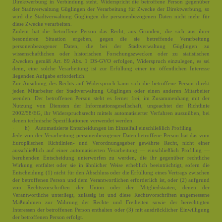
Direktwerbung in Verbindung steht. Widerspricht die betroffene Person gegenüber
der Stadtverwaltung Güglingen der Verarbeitung für Zwecke der Direktwerbung, so
wird die Stadtverwaltung Güglingen die personenbezogenen Daten nicht mehr für
diese Zwecke verarbeiten.
Zudem hat die betroffene Person das Recht, aus Gründen, die sich aus ihrer
besonderen Situation ergeben, gegen die sie betreffende Verarbeitung
personenbezogener Daten, die bei der Stadtverwaltung Güglingen zu
wissenschaftlichen oder historischen Forschungszwecken oder zu statistischen
Zwecken gemäß Art. 89 Abs. 1 DS-GVO erfolgen, Widerspruch einzulegen, es sei
denn, eine solche Verarbeitung ist zur Erfüllung einer im öffentlichen Interesse
liegenden Aufgabe erforderlich.
Zur Ausübung des Rechts auf Widerspruch kann sich die betroffene Person direkt
jeden Mitarbeiter der Stadtverwaltung Güglingen oder einen anderen Mitarbeiter
wenden. Der betroffenen Person steht es ferner frei, im Zusammenhang mit der
Nutzung von Diensten der Informationsgesellschaft, ungeachtet der Richtlinie
2002/58/EG, ihr Widerspruchsrecht mittels automatisierter Verfahren auszuüben, bei
denen technische Spezifikationen verwendet werden.
· h) Automatisierte Entscheidungen im Einzelfall einschließlich Profiling
Jede von der Verarbeitung personenbezogener Daten betroffene Person hat das vom
Europäischen Richtlinien- und Verordnungsgeber gewährte Recht, nicht einer
ausschließlich auf einer automatisierten Verarbeitung — einschließlich Profiling —
beruhenden Entscheidung unterworfen zu werden, die ihr gegenüber rechtliche
Wirkung entfaltet oder sie in ähnlicher Weise erheblich beeinträchtigt, sofern die
Entscheidung (1) nicht für den Abschluss oder die Erfüllung eines Vertrags zwischen
der betroffenen Person und dem Verantwortlichen erforderlich ist, oder (2) aufgrund
von Rechtsvorschriften der Union oder der Mitgliedstaaten, denen der
Verantwortliche unterliegt, zulässig ist und diese Rechtsvorschriften angemessene
Maßnahmen zur Wahrung der Rechte und Freiheiten sowie der berechtigten
Interessen der betroffenen Person enthalten oder (3) mit ausdrücklicher Einwilligung
der betroffenen Person erfolgt.