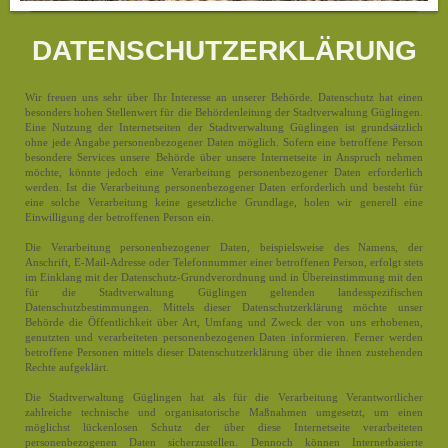
DATENSCHUTZERKLÄRUNG
Wir freuen uns sehr über Ihr Interesse an unserer Behörde. Datenschutz hat einen
besonders hohen Stellenwert für die Behördenleitung der Stadtverwaltung Güglingen.
Eine Nutzung der Internetseiten der Stadtverwaltung Güglingen ist grundsätzlich
ohne jede Angabe personenbezogener Daten möglich. Sofern eine betroffene Person
besondere Services unsere Behörde über unsere Internetseite in Anspruch nehmen
möchte, könnte jedoch eine Verarbeitung personenbezogener Daten erforderlich
werden. Ist die Verarbeitung personenbezogener Daten erforderlich und besteht für
eine solche Verarbeitung keine gesetzliche Grundlage, holen wir generell eine
Einwilligung der betroffenen Person ein.
Die Verarbeitung personenbezogener Daten, beispielsweise des Namens, der
Anschrift, E-Mail-Adresse oder Telefonnummer einer betroffenen Person, erfolgt stets
im Einklang mit der Datenschutz-Grundverordnung und in Übereinstimmung mit den
für die Stadtverwaltung Güglingen geltenden landesspezifischen
Datenschutzbestimmungen. Mittels dieser Datenschutzerklärung möchte unser
Behörde die Öffentlichkeit über Art, Umfang und Zweck der von uns erhobenen,
genutzten und verarbeiteten personenbezogenen Daten informieren. Ferner werden
betroffene Personen mittels dieser Datenschutzerklärung über die ihnen zustehenden
Rechte aufgeklärt.
Die Stadtverwaltung Güglingen hat als für die Verarbeitung Verantwortlicher
zahlreiche technische und organisatorische Maßnahmen umgesetzt, um einen
möglichst lückenlosen Schutz der über diese Internetseite verarbeiteten
personenbezogenen Daten sicherzustellen. Dennoch können Internetbasierte