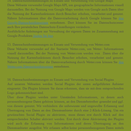
14. Datenschutzbestimmungen zu Einsatz und Verwendung von Google Maps
Diese Webseite verwendet Google Maps API, um geographische Informationen visuell
darzustellen. Bei der Nutzung von Google Maps werden von Google auch Daten über
die Nutzung der Kartenfunktionen durch Besucher erhoben, verarbeitet und genutzt.
Nähere Informationen über die Datenverarbeitung durch Google können Sie
den
Google-Datenschutzhinweisen
entnehmen. Dort können Sie im Datenschutzcenter
auch Ihre persönlichen Datenschutz-Einstellungen verändern.
Ausführliche Anleitungen zur Verwaltung der eigenen Daten im Zusammenhang mit
Google-Produkten
finden Sie hier
.
15. Datenschutzbestimmungen zu Einsatz und Verwendung von Wetter.com
Diese Webseite verwendet auf der Startseite Wetter.com, um Wetter- Informationen
visuell darzustellen. Bei der Nutzung von Wetter.com werden von Daten über die
Nutzung der Kartenfunktionen durch Besucher erhoben, verarbeitet und genutzt.
Nähere Informationen über die Datenverarbeitung durch Wetter.com können Sie
den
Wetter.com-Datenschutzhinweisen
entnehmen.
16. Datenschutzbestimmungen zu Einsatz und Verwendung von Social Plugins
Auf unseren Webseiten werden Social Plugins der unten aufgeführten Anbieter
eingesetzt. Die Plugins können Sie daran erkennen, dass sie mit dem entsprechenden
Logo gekennzeichnet sind.
Über diese Plugins werden unter Umständen Informationen, zu denen auch
personenbezogene Daten gehören können, an den Dienstebetreiber gesendet und ggf.
von diesem genutzt. Wir verhindern die unbewusste und ungewollte Erfassung und
Übertragung von Daten an den Diensteanbieter durch eine 2-Klick-Lösung. Um ein
gewünschtes Social Plugin zu aktivieren, muss dieses erst durch Klick auf den
entsprechenden Schalter aktiviert werden. Erst durch diese Aktivierung des Plugins
wird auch die Erfassung von Informationen und deren Übertragung an den
Diensteanbieter ausgelöst. Wir erfassen selbst keine personenbezogenen Daten mittels