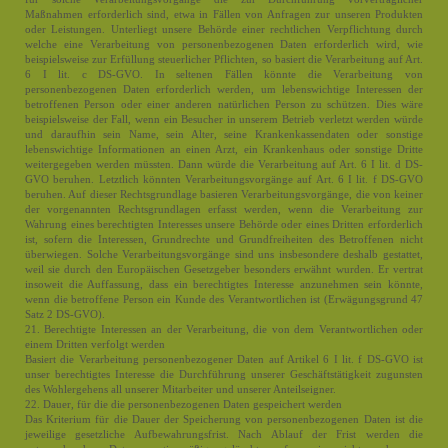
Maßnahmen erforderlich sind, etwa in Fällen von Anfragen zur unseren Produkten
oder Leistungen. Unterliegt unsere Behörde einer rechtlichen Verpflichtung durch
welche eine Verarbeitung von personenbezogenen Daten erforderlich wird, wie
beispielsweise zur Erfüllung steuerlicher Pflichten, so basiert die Verarbeitung auf Art.
6 I lit. c DS-GVO. In seltenen Fällen könnte die Verarbeitung von
personenbezogenen Daten erforderlich werden, um lebenswichtige Interessen der
betroffenen Person oder einer anderen natürlichen Person zu schützen. Dies wäre
beispielsweise der Fall, wenn ein Besucher in unserem Betrieb verletzt werden würde
und daraufhin sein Name, sein Alter, seine Krankenkassendaten oder sonstige
lebenswichtige Informationen an einen Arzt, ein Krankenhaus oder sonstige Dritte
weitergegeben werden müssten. Dann würde die Verarbeitung auf Art. 6 I lit. d DS-
GVO beruhen. Letztlich könnten Verarbeitungsvorgänge auf Art. 6 I lit. f DS-GVO
beruhen. Auf dieser Rechtsgrundlage basieren Verarbeitungsvorgänge, die von keiner
der vorgenannten Rechtsgrundlagen erfasst werden, wenn die Verarbeitung zur
Wahrung eines berechtigten Interesses unsere Behörde oder eines Dritten erforderlich
ist, sofern die Interessen, Grundrechte und Grundfreiheiten des Betroffenen nicht
überwiegen. Solche Verarbeitungsvorgänge sind uns insbesondere deshalb gestattet,
weil sie durch den Europäischen Gesetzgeber besonders erwähnt wurden. Er vertrat
insoweit die Auffassung, dass ein berechtigtes Interesse anzunehmen sein könnte,
wenn die betroffene Person ein Kunde des Verantwortlichen ist (Erwägungsgrund 47
Satz 2 DS-GVO).
21. Berechtigte Interessen an der Verarbeitung, die von dem Verantwortlichen oder
einem Dritten verfolgt werden
Basiert die Verarbeitung personenbezogener Daten auf Artikel 6 I lit. f DS-GVO ist
unser berechtigtes Interesse die Durchführung unserer Geschäftstätigkeit zugunsten
des Wohlergehens all unserer Mitarbeiter und unserer Anteilseigner.
22. Dauer, für die die personenbezogenen Daten gespeichert werden
Das Kriterium für die Dauer der Speicherung von personenbezogenen Daten ist die
jeweilige gesetzliche Aufbewahrungsfrist. Nach Ablauf der Frist werden die