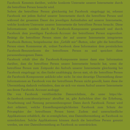
Facebook Kenntnis darüber, welche konkrete Unterseite unserer Internetseite durch
die betroffene Person besucht wird.
Sofern die betroffene Person gleichzeitig bei Facebook eingeloggt ist, erkennt
Facebook mit jedem Aufruf unserer Internetseite durch die betroffene Person und
während der gesamten Dauer des jeweiligen Aufenthaltes auf unserer Internetseite,
welche konkrete Unterseite unserer Internetseite die betroffene Person besucht. Diese
Informationen werden durch die Facebook-Komponente gesammelt und durch
Facebook dem jeweiligen Facebook-Account der betroffenen Person zugeordnet.
Betätigt die betroffene Person einen der auf unserer Internetseite integrierten
Facebook-Buttons, beispielsweise den „Gefällt mir“-Button, oder gibt die betroffene
Person einen Kommentar ab, ordnet Facebook diese Information dem persönlichen
Facebook-Benutzerkonto der betroffenen Person zu und speichert diese
personenbezogenen Daten.
Facebook erhält über die Facebook-Komponente immer dann eine Information
darüber, dass die betroffene Person unsere Internetseite besucht hat, wenn die
betroffene Person zum Zeitpunkt des Aufrufs unserer Internetseite gleichzeitig bei
Facebook eingeloggt ist; dies findet unabhängig davon statt, ob die betroffene Person
die Facebook-Komponente anklickt oder nicht. Ist eine derartige Übermittlung dieser
Informationen an Facebook von der betroffenen Person nicht gewollt, kann diese die
Übermittlung dadurch verhindern, dass sie sich vor einem Aufruf unserer Internetseite
aus ihrem Facebook-Account ausloggt.
Die von Facebook veröffentlichte Datenrichtlinie, die unter https://de-
de.facebook.com/about/privacy/ abrufbar ist, gibt Aufschluss über die Erhebung,
Verarbeitung und Nutzung personenbezogener Daten durch Facebook. Ferner wird
dort erläutert, welche Einstellungsmöglichkeiten Facebook zum Schutz der
Privatsphäre der betroffenen Person bietet. Zudem sind unterschiedliche
Applikationen erhältlich, die es ermöglichen, eine Datenübermittlung an Facebook zu
unterdrücken. Solche Applikationen können durch die betroffene Person genutzt
werden, um eine Datenübermittlung an Facebook zu unterdrücken.