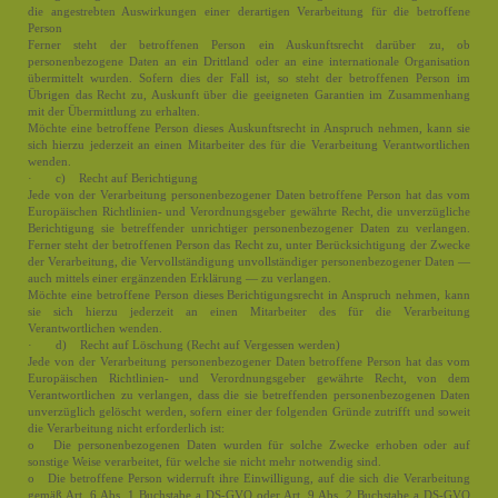
die angestrebten Auswirkungen einer derartigen Verarbeitung für die betroffene
Person
Ferner steht der betroffenen Person ein Auskunftsrecht darüber zu, ob
personenbezogene Daten an ein Drittland oder an eine internationale Organisation
übermittelt wurden. Sofern dies der Fall ist, so steht der betroffenen Person im
Übrigen das Recht zu, Auskunft über die geeigneten Garantien im Zusammenhang
mit der Übermittlung zu erhalten.
Möchte eine betroffene Person dieses Auskunftsrecht in Anspruch nehmen, kann sie
sich hierzu jederzeit an einen Mitarbeiter des für die Verarbeitung Verantwortlichen
wenden.
· c) Recht auf Berichtigung
Jede von der Verarbeitung personenbezogener Daten betroffene Person hat das vom
Europäischen Richtlinien- und Verordnungsgeber gewährte Recht, die unverzügliche
Berichtigung sie betreffender unrichtiger personenbezogener Daten zu verlangen.
Ferner steht der betroffenen Person das Recht zu, unter Berücksichtigung der Zwecke
der Verarbeitung, die Vervollständigung unvollständiger personenbezogener Daten —
auch mittels einer ergänzenden Erklärung — zu verlangen.
Möchte eine betroffene Person dieses Berichtigungsrecht in Anspruch nehmen, kann
sie sich hierzu jederzeit an einen Mitarbeiter des für die Verarbeitung
Verantwortlichen wenden.
· d) Recht auf Löschung (Recht auf Vergessen werden)
Jede von der Verarbeitung personenbezogener Daten betroffene Person hat das vom
Europäischen Richtlinien- und Verordnungsgeber gewährte Recht, von dem
Verantwortlichen zu verlangen, dass die sie betreffenden personenbezogenen Daten
unverzüglich gelöscht werden, sofern einer der folgenden Gründe zutrifft und soweit
die Verarbeitung nicht erforderlich ist:
o Die personenbezogenen Daten wurden für solche Zwecke erhoben oder auf
sonstige Weise verarbeitet, für welche sie nicht mehr notwendig sind.
o Die betroffene Person widerruft ihre Einwilligung, auf die sich die Verarbeitung
gemäß Art. 6 Abs. 1 Buchstabe a DS-GVO oder Art. 9 Abs. 2 Buchstabe a DS-GVO