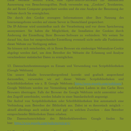
Diese Webseite benutzt Piwik, eine Open-Source-Software zur statistischen
Auswertung von Besucherzugriffen. Piwik verwendet sog. „Cookies“, Textdateien,
die auf Ihrem Computer gespeichert werden und die eine Analyse der Benutzung der
Website durch Sie ermöglichen.
Die durch den Cookie erzeugten Informationen über Ihre Nutzung des
Internetangebotes werden auf einem Server in Deutschland gespeichert.
Die IP-Adresse wird unmittelbar nach der Verarbeitung und vor deren Speicherung
anonymisiert. Sie haben die Möglichkeit, die Installation der Cookies durch
Änderung der Einstellung Ihrer Browser-Software zu verhindern. Wir weisen Sie
darauf hin, dass bei entsprechender Einstellung eventuell nicht mehr alle Funktionen
dieser Website zur Verfügung stehen.
Sie können sich entscheiden, ob in Ihrem Browser ein eindeutiger Webanalyse-Cookie
abgelegt werden darf, um dem Betreiber der Webseite die Erfassung und Analyse
verschiedener statistischer Daten zu ermöglichen.
13. Datenschutzbestimmungen zu Einsatz und Verwendung von Scriptbibliotheken
(Google Webfonts)
Um unsere Inhalte browserübergreifend korrekt und grafisch ansprechend
darzustellen, verwenden wir auf dieser Website Scriptbibliotheken und
Schriftbibliotheken wie z. B. Google Webfonts (
https://www.google.com/webfonts/
).
Google Webfonts werden zur Vermeidung mehrfachen Ladens in den Cache Ihres
Browsers übertragen. Falls der Browser die Google Webfonts nicht unterstützt oder
den Zugriff unterbindet, werden Inhalte in einer Standardschrift angezeigt.
Der Aufruf von Scriptbibliotheken oder Schriftbibliotheken löst automatisch eine
Verbindung zum Betreiber der Bibliothek aus. Dabei ist es theoretisch möglich –
aktuell allerdings auch unklar ob und ggf. zu welchen Zwecken – dass Betreiber
entsprechender Bibliotheken Daten erheben.
Die Datenschutzrichtlinie des Bibliothekbetreibers Google finden Sie
hier:
https://www.google.com/policies/privacy/