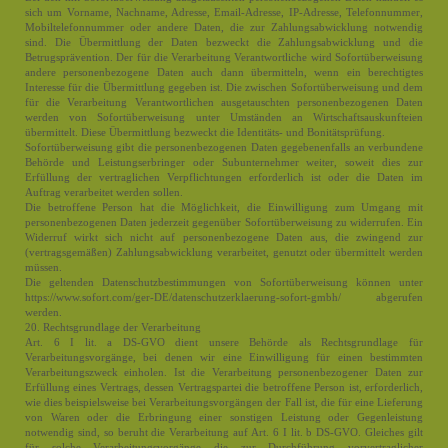
sich um Vorname, Nachname, Adresse, Email-Adresse, IP-Adresse, Telefonnummer,
Mobiltelefonnummer oder andere Daten, die zur Zahlungsabwicklung notwendig
sind. Die Übermittlung der Daten bezweckt die Zahlungsabwicklung und die
Betrugsprävention. Der für die Verarbeitung Verantwortliche wird Sofortüberweisung
andere personenbezogene Daten auch dann übermitteln, wenn ein berechtigtes
Interesse für die Übermittlung gegeben ist. Die zwischen Sofortüberweisung und dem
für die Verarbeitung Verantwortlichen ausgetauschten personenbezogenen Daten
werden von Sofortüberweisung unter Umständen an Wirtschaftsauskunfteien
übermittelt. Diese Übermittlung bezweckt die Identitäts- und Bonitätsprüfung.
Sofortüberweisung gibt die personenbezogenen Daten gegebenenfalls an verbundene
Behörde und Leistungserbringer oder Subunternehmer weiter, soweit dies zur
Erfüllung der vertraglichen Verpflichtungen erforderlich ist oder die Daten im
Auftrag verarbeitet werden sollen.
Die betroffene Person hat die Möglichkeit, die Einwilligung zum Umgang mit
personenbezogenen Daten jederzeit gegenüber Sofortüberweisung zu widerrufen. Ein
Widerruf wirkt sich nicht auf personenbezogene Daten aus, die zwingend zur
(vertragsgemäßen) Zahlungsabwicklung verarbeitet, genutzt oder übermittelt werden
müssen.
Die geltenden Datenschutzbestimmungen von Sofortüberweisung können unter
https://www.sofort.com/ger-DE/datenschutzerklaerung-sofort-gmbh/ abgerufen
werden.
20. Rechtsgrundlage der Verarbeitung
Art. 6 I lit. a DS-GVO dient unsere Behörde als Rechtsgrundlage für
Verarbeitungsvorgänge, bei denen wir eine Einwilligung für einen bestimmten
Verarbeitungszweck einholen. Ist die Verarbeitung personenbezogener Daten zur
Erfüllung eines Vertrags, dessen Vertragspartei die betroffene Person ist, erforderlich,
wie dies beispielsweise bei Verarbeitungsvorgängen der Fall ist, die für eine Lieferung
von Waren oder die Erbringung einer sonstigen Leistung oder Gegenleistung
notwendig sind, so beruht die Verarbeitung auf Art. 6 I lit. b DS-GVO. Gleiches gilt
für solche Verarbeitungsvorgänge die zur Durchführung vorvertraglicher