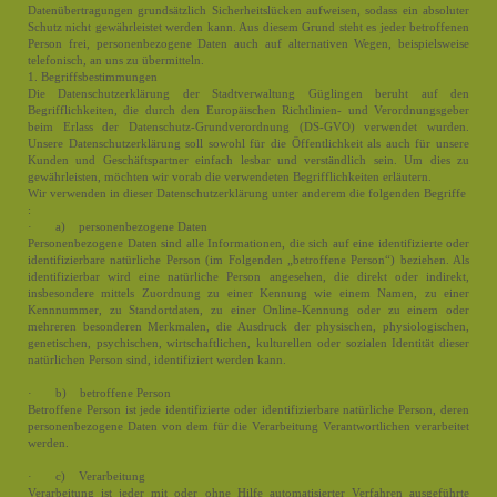
Datenübertragungen grundsätzlich Sicherheitslücken aufweisen, sodass ein absoluter
Schutz nicht gewährleistet werden kann. Aus diesem Grund steht es jeder betroffenen
Person frei, personenbezogene Daten auch auf alternativen Wegen, beispielsweise
telefonisch, an uns zu übermitteln.
1. Begriffsbestimmungen
Die Datenschutzerklärung der Stadtverwaltung Güglingen beruht auf den
Begrifflichkeiten, die durch den Europäischen Richtlinien- und Verordnungsgeber
beim Erlass der Datenschutz-Grundverordnung (DS-GVO) verwendet wurden.
Unsere Datenschutzerklärung soll sowohl für die Öffentlichkeit als auch für unsere
Kunden und Geschäftspartner einfach lesbar und verständlich sein. Um dies zu
gewährleisten, möchten wir vorab die verwendeten Begrifflichkeiten erläutern.
Wir verwenden in dieser Datenschutzerklärung unter anderem die folgenden Begriffe
:
· a) personenbezogene Daten
Personenbezogene Daten sind alle Informationen, die sich auf eine identifizierte oder
identifizierbare natürliche Person (im Folgenden „betroffene Person“) beziehen. Als
identifizierbar wird eine natürliche Person angesehen, die direkt oder indirekt,
insbesondere mittels Zuordnung zu einer Kennung wie einem Namen, zu einer
Kennnummer, zu Standortdaten, zu einer Online-Kennung oder zu einem oder
mehreren besonderen Merkmalen, die Ausdruck der physischen, physiologischen,
genetischen, psychischen, wirtschaftlichen, kulturellen oder sozialen Identität dieser
natürlichen Person sind, identifiziert werden kann.
· b) betroffene Person
Betroffene Person ist jede identifizierte oder identifizierbare natürliche Person, deren
personenbezogene Daten von dem für die Verarbeitung Verantwortlichen verarbeitet
werden.
· c) Verarbeitung
Verarbeitung ist jeder mit oder ohne Hilfe automatisierter Verfahren ausgeführte