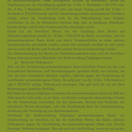
die personenbezogenen Daten bereitgestellt wurden, zu übermitteln, sofern die
Verarbeitung auf der Einwilligung gemäß Art. 6 Abs. 1 Buchstabe a DS-GVO oder
Art. 9 Abs. 2 Buchstabe a DS-GVO oder auf einem Vertrag gemäß Art. 6 Abs. 1
Buchstabe b DS-GVO beruht und die Verarbeitung mithilfe automatisierter Verfahren
erfolgt, sofern die Verarbeitung nicht für die Wahrnehmung einer Aufgabe
erforderlich ist, die im öffentlichen Interesse liegt oder in Ausübung öffentlicher
Gewalt erfolgt, welche dem Verantwortlichen übertragen wurde.
Ferner hat die betroffene Person bei der Ausübung ihres Rechts auf
Datenübertragbarkeit gemäß Art. 20 Abs. 1 DS-GVO das Recht, zu erwirken, dass die
personenbezogenen Daten direkt von einem Verantwortlichen an einen anderen
Verantwortlichen übermittelt werden, soweit dies technisch machbar ist und sofern
hiervon nicht die Rechte und Freiheiten anderer Personen beeinträchtigt werden.
Zur Geltendmachung des Rechts auf Datenübertragbarkeit kann sich die betroffene
Person jederzeit an einen Mitarbeiter der Stadtverwaltung Güglingen wenden.
· g) Recht auf Widerspruch
Jede von der Verarbeitung personenbezogener Daten betroffene Person hat das vom
Europäischen Richtlinien- und Verordnungsgeber gewährte Recht, aus Gründen, die
sich aus ihrer besonderen Situation ergeben, jederzeit gegen die Verarbeitung sie
betreffender personenbezogener Daten, die aufgrund von Art. 6 Abs. 1 Buchstaben e
oder f DS-GVO erfolgt, Widerspruch einzulegen. Dies gilt auch für ein auf diese
Bestimmungen gestütztes Profiling.
Die Stadtverwaltung Güglingen verarbeitet die personenbezogenen Daten im Falle des
Widerspruchs nicht mehr, es sei denn, wir können zwingende schutzwürdige Gründe
für die Verarbeitung nachweisen, die den Interessen, Rechten und Freiheiten der
betroffenen Person überwiegen, oder die Verarbeitung dient der Geltendmachung,
Ausübung oder Verteidigung von Rechtsansprüchen.
Verarbeitet die Stadtverwaltung Güglingen personenbezogene Daten, um
Direktwerbung zu betreiben, so hat die betroffene Person das Recht, jederzeit
Widerspruch gegen die Verarbeitung der personenbezogenen Daten zum Zwecke
derartiger Werbung einzulegen. Dies gilt auch für das Profiling, soweit es mit solcher