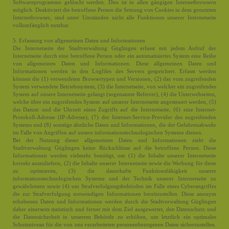
Softwareprogramme gelöscht werden. Dies ist in allen gängigen Internetbrowsern
möglich. Deaktiviert die betroffene Person die Setzung von Cookies in dem genutzten
Internetbrowser, sind unter Umständen nicht alle Funktionen unserer Internetseite
vollumfänglich nutzbar.
5. Erfassung von allgemeinen Daten und Informationen
Die Internetseite der Stadtverwaltung Güglingen erfasst mit jedem Aufruf der
Internetseite durch eine betroffene Person oder ein automatisiertes System eine Reihe
von allgemeinen Daten und Informationen. Diese allgemeinen Daten und
Informationen werden in den Logfiles des Servers gespeichert. Erfasst werden
können die (1) verwendeten Browsertypen und Versionen, (2) das vom zugreifenden
System verwendete Betriebssystem, (3) die Internetseite, von welcher ein zugreifendes
System auf unsere Internetseite gelangt (sogenannte Referrer), (4) die Unterwebseiten,
welche über ein zugreifendes System auf unserer Internetseite angesteuert werden, (5)
das Datum und die Uhrzeit eines Zugriffs auf die Internetseite, (6) eine Internet-
Protokoll-Adresse (IP-Adresse), (7) der Internet-Service-Provider des zugreifenden
Systems und (8) sonstige ähnliche Daten und Informationen, die der Gefahrenabwehr
im Falle von Angriffen auf unsere informationstechnologischen Systeme dienen.
Bei der Nutzung dieser allgemeinen Daten und Informationen zieht die
Stadtverwaltung Güglingen keine Rückschlüsse auf die betroffene Person. Diese
Informationen werden vielmehr benötigt, um (1) die Inhalte unserer Internetseite
korrekt auszuliefern, (2) die Inhalte unserer Internetseite sowie die Werbung für diese
zu optimieren, (3) die dauerhafte Funktionsfähigkeit unserer
informationstechnologischen Systeme und der Technik unserer Internetseite zu
gewährleisten sowie (4) um Strafverfolgungsbehörden im Falle eines Cyberangriffes
die zur Strafverfolgung notwendigen Informationen bereitzustellen. Diese anonym
erhobenen Daten und Informationen werden durch die Stadtverwaltung Güglingen
daher einerseits statistisch und ferner mit dem Ziel ausgewertet, den Datenschutz und
die Datensicherheit in unserem Behörde zu erhöhen, um letztlich ein optimales
Schutzniveau für die von uns verarbeiteten personenbezogenen Daten sicherzustellen.