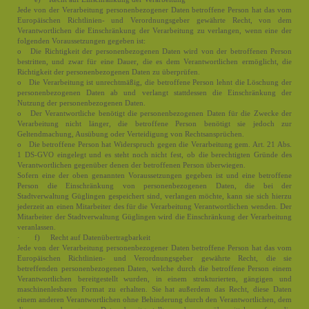
Jede von der Verarbeitung personenbezogener Daten betroffene Person hat das vom
Europäischen Richtlinien- und Verordnungsgeber gewährte Recht, von dem
Verantwortlichen die Einschränkung der Verarbeitung zu verlangen, wenn eine der
folgenden Voraussetzungen gegeben ist:
o Die Richtigkeit der personenbezogenen Daten wird von der betroffenen Person
bestritten, und zwar für eine Dauer, die es dem Verantwortlichen ermöglicht, die
Richtigkeit der personenbezogenen Daten zu überprüfen.
o Die Verarbeitung ist unrechtmäßig, die betroffene Person lehnt die Löschung der
personenbezogenen Daten ab und verlangt stattdessen die Einschränkung der
Nutzung der personenbezogenen Daten.
o Der Verantwortliche benötigt die personenbezogenen Daten für die Zwecke der
Verarbeitung nicht länger, die betroffene Person benötigt sie jedoch zur
Geltendmachung, Ausübung oder Verteidigung von Rechtsansprüchen.
o Die betroffene Person hat Widerspruch gegen die Verarbeitung gem. Art. 21 Abs.
1 DS-GVO eingelegt und es steht noch nicht fest, ob die berechtigten Gründe des
Verantwortlichen gegenüber denen der betroffenen Person überwiegen.
Sofern eine der oben genannten Voraussetzungen gegeben ist und eine betroffene
Person die Einschränkung von personenbezogenen Daten, die bei der
Stadtverwaltung Güglingen gespeichert sind, verlangen möchte, kann sie sich hierzu
jederzeit an einen Mitarbeiter des für die Verarbeitung Verantwortlichen wenden. Der
Mitarbeiter der Stadtverwaltung Güglingen wird die Einschränkung der Verarbeitung
veranlassen.
· f) Recht auf Datenübertragbarkeit
Jede von der Verarbeitung personenbezogener Daten betroffene Person hat das vom
Europäischen Richtlinien- und Verordnungsgeber gewährte Recht, die sie
betreffenden personenbezogenen Daten, welche durch die betroffene Person einem
Verantwortlichen bereitgestellt wurden, in einem strukturierten, gängigen und
maschinenlesbaren Format zu erhalten. Sie hat außerdem das Recht, diese Daten
einem anderen Verantwortlichen ohne Behinderung durch den Verantwortlichen, dem