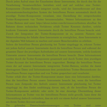
Durch jeden Aufruf einer der Einzelseiten dieser Internetseite, die durch den für die
Verarbeitung Verantwortlichen betrieben wird und auf welcher eine Twitter-
Komponente (Twitter-Button) integriert wurde, wird der Internetbrowser auf dem
informationstechnologischen System der betroffenen Person automatisch durch die
jeweilige Twitter-Komponente veranlasst, eine Darstellung der entsprechenden
Twitter-Komponente von Twitter herunterzuladen. Weitere Informationen zu den
Twitter-Buttons sind unter https://about.twitter.com/de/resources/buttons abrufbar. Im
Rahmen dieses technischen Verfahrens erhält Twitter Kenntnis darüber, welche
konkrete Unterseite unserer Internetseite durch die betroffene Person besucht wird.
Zweck der Integration der Twitter-Komponente ist es, unseren Nutzern eine
Weiterverbreitung der Inhalte diese Internetseite zu ermöglichen, diese Internetseite in
der digitalen Welt bekannt zu machen und unsere Besucherzahlen zu erhöhen.
Sofern die betroffene Person gleichzeitig bei Twitter eingeloggt ist, erkennt Twitter
mit jedem Aufruf unserer Internetseite durch die betroffene Person und während der
gesamten Dauer des jeweiligen Aufenthaltes auf unserer Internetseite, welche konkrete
Unterseite unserer Internetseite die betroffene Person besucht. Diese Informationen
werden durch die Twitter-Komponente gesammelt und durch Twitter dem jeweiligen
Twitter-Account der betroffenen Person zugeordnet. Betätigt die betroffene Person
einen der auf unserer Internetseite integrierten Twitter-Buttons, werden die damit
übertragenen Daten und Informationen dem persönlichen Twitter-Benutzerkonto der
betroffenen Person zugeordnet und von Twitter gespeichert und verarbeitet.
Twitter erhält über die Twitter-Komponente immer dann eine Information darüber,
dass die betroffene Person unsere Internetseite besucht hat, wenn die betroffene
Person zum Zeitpunkt des Aufrufs unserer Internetseite gleichzeitig bei Twitter
eingeloggt ist; dies findet unabhängig davon statt, ob die betroffene Person die
Twitter-Komponente anklickt oder nicht. Ist eine derartige Übermittlung dieser
Informationen an Twitter von der betroffenen Person nicht gewollt, kann diese die
Übermittlung dadurch verhindern, dass sie sich vor einem Aufruf unserer Internetseite
aus ihrem Twitter-Account ausloggt.
Die geltenden Datenschutzbestimmungen von Twitter sind unter